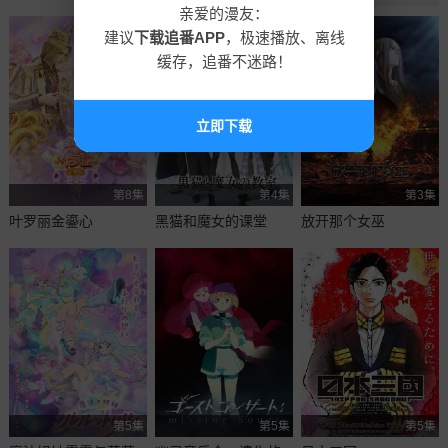
亲爱的漫友：
建议
下载追番APP
，极速播放、离线
缓存，追番不迷路！
立即下载
第8集
第4集
第3集
叶罗丽金鎏心
黑猫和魔女的课堂
放开那个女巫
第5集
第5集
第5集