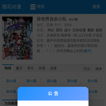
樱花动漫
导航
搜索
首页
»
番剧
» 异世界自杀小队
异世界自杀小队
共10集
地区：
日本
年代：
2024
类型：
科幻
冒险
战斗
日本动漫
番剧
喜剧
动作
演员：
奇幻
永濑安奈,梅原裕一郎,山口令悟,子安武
人,福山润,木村昴,八代拓,安济知佳,上田丽奈,
剧情：
最坏的恶棍组成的致命疯狂派对降临
能登麻美子,松本和香子,福岛润
异界 ！！！最危险、最离奇的奇幻冒险揭
幕……！！！异世界舞台上的死
[展开]
特线
量子
非凡
天涯
主线
倒序
顺序
第01集
第02集
第03集
第04集
第05集
第06集
第07集
第08集
第09集
第10集
公告
为你推荐