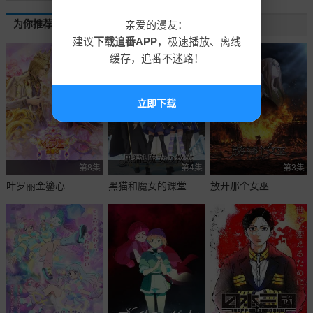
为你推荐
亲爱的漫友：
建议
下载追番APP
，极速播放、离线
缓存，追番不迷路！
立即下载
第8集
第4集
第3集
叶罗丽金鎏心
黑猫和魔女的课堂
放开那个女巫