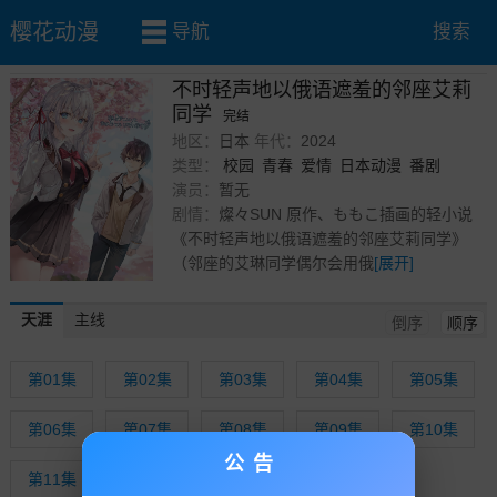
樱花动漫
导航
搜索
首页
»
番剧
» 不时轻声地以俄语遮羞的邻座艾莉同学
不时轻声地以俄语遮羞的邻座艾莉
同学
完结
地区：
日本
年代：
2024
类型：
校园
青春
爱情
日本动漫
番剧
演员：
暂无
剧情：
燦々SUN 原作、ももこ插画的轻小说
《不时轻声地以俄语遮羞的邻座艾莉同学》
（邻座的艾琳同学偶尔会用俄
[展开]
天涯
主线
倒序
顺序
第01集
第02集
第03集
第04集
第05集
第06集
第07集
第08集
第09集
第10集
公告
第11集
第12集