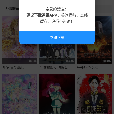
为你推荐
亲爱的漫友：
建议
下载追番APP
，极速播放、离线
缓存，追番不迷路！
立即下载
第8集
第4集
第3集
叶罗丽金鎏心
黑猫和魔女的课堂
放开那个女巫