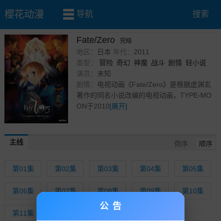
樱花动漫
导航
搜索
首页
»
番剧
» Fate/Zero
Fate/Zero
完结
地区：
日本
年代：
2011
类型：
冒险
奇幻
神魔
战斗
剧情
轻小说
日本动漫
演员：
未知
番剧
剧情：
电视动画《Fate/Zero》是根据虚渊玄
著作的同名小说改编的电视动画，TYPE-MO
ON于2010
[展开]
主线
倒序
顺序
第01集
第02集
第03集
第04集
第05集
第06集
第07集
第08集
第09集
第10集
公告
第11集
第12集
第13集