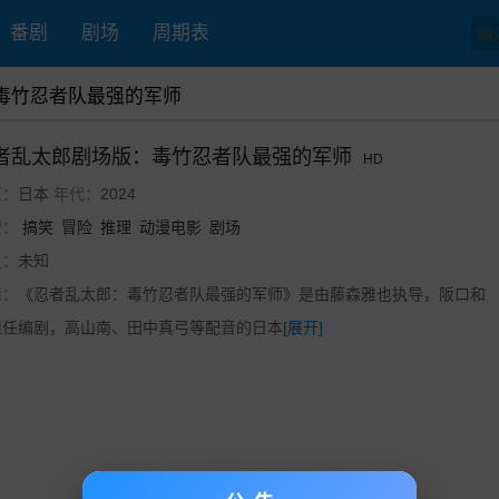
番剧
剧场
周期表
：毒竹忍者队最强的军师
者乱太郎剧场版：毒竹忍者队最强的军师
HD
区：
日本
年代：
2024
型：
搞笑
冒险
推理
动漫电影
剧场
员：
未知
情：
《忍者乱太郎：毒竹忍者队最强的军师》是由藤森雅也执导，阪口和
担任编剧，高山南、田中真弓等配音的日本
[展开]