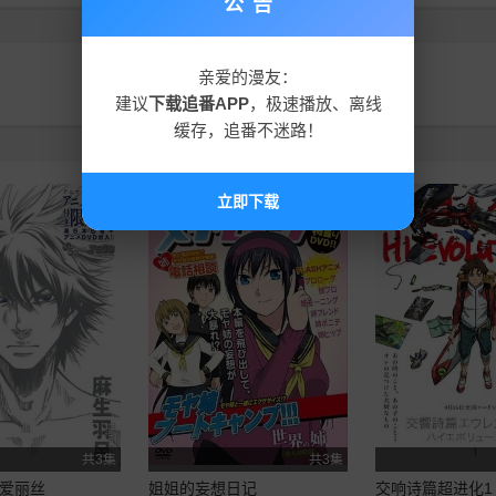
公告
亲爱的漫友：
建议
下载追番APP
，极速播放、离线
缓存，追番不迷路！
立即下载
共3集
共3集
爱丽丝
姐姐的妄想日记
交响诗篇超进化1