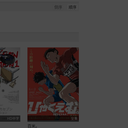
倒序
顺序
HD中字
全集
百米。