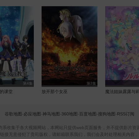
第4集
第3集
的课堂
放开那个女巫
魔法姐妹露露与
谷歌地图
-
必应地图
-
神马地图
-
360地图
-
百度地图
-
搜狗地图
-
RSS订阅
均系收集于各大视频网站，本网站只提供web页面服务，并不提供影片资
链接无意侵犯了贵司版权，请邮箱联系我们，我们会及时处理相关内容，