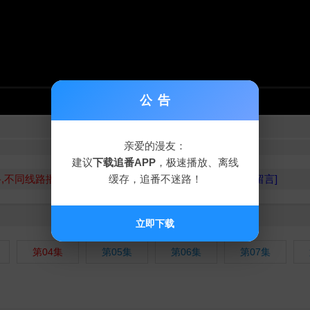
公告
→点此刷新重试←
亲爱的漫友：
上一集
下一集
建议
下载追番APP
，极速播放、离线
缓存，追番不迷路！
路,不同线路播放源不同,请勿相信视频中的广告
,[点此报错留言]
立即下载
第04集
第05集
第06集
第07集