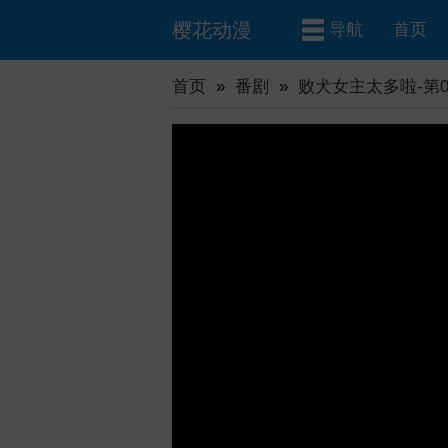
樱花动漫
导航
首页
首页
»
番剧
»
败犬女主太多啦-第0