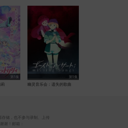
第5集
第5集
莉莉
幽灵音乐会：遗失的歌曲
源存储，也不参与录制、上传
谢谢！邮箱：