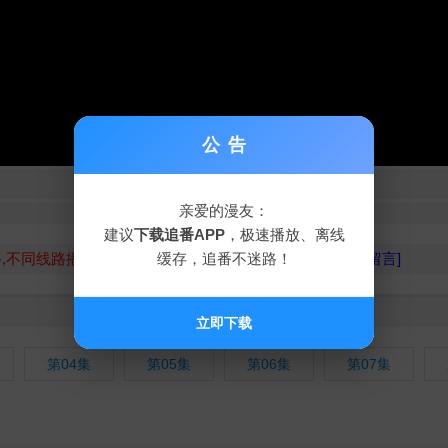
公告
→点此刷新重试←
亲爱的漫友：
上一集
下一集
建议
下载追番APP
，极速播放、离线
缓存，追番不迷路！
路,不同线路播放源不同,请勿相信视频中的广告
,[点此报错留言]
立即下载
第04集
第05集
第06集
第07集