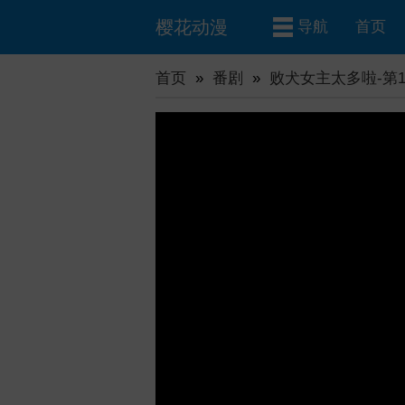
樱花动漫
导航
首页
首页
»
番剧
»
败犬女主太多啦-第1