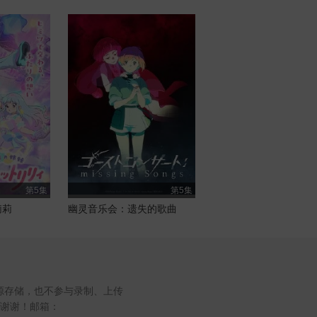
第5集
第5集
莉莉
幽灵音乐会：遗失的歌曲
源存储，也不参与录制、上传
谢谢！邮箱：