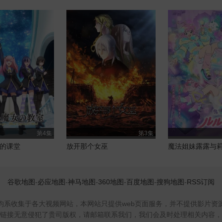
第4集
第3集
的课堂
放开那个女巫
魔法姐妹露露与
谷歌地图
-
必应地图
-
神马地图
-
360地图
-
百度地图
-
搜狗地图
-
RSS订阅
均系收集于各大视频网站，本网站只提供web页面服务，并不提供影片资
链接无意侵犯了贵司版权，请邮箱联系我们，我们会及时处理相关内容，